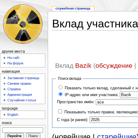
служебная страница
Вклад участник
другие места
На сайт
На форум
Вклад
Bazik
(
обсуждение
|
навигация
Заглавная страница
Поиск вклада
Свежие правки
Показать только вклад, сделанный с 
Справка
IP-адрес или имя участника:
Администрация
Случайная статья
Пространство имён:
language
Показывать только правки, являющие
English
С года (и ранее):
поиск
(новейшие |
старейшие