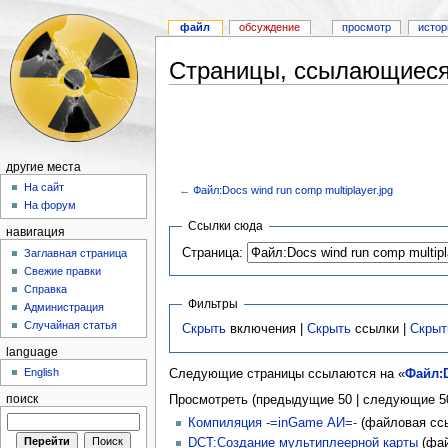
файл
обсуждение
просмотр
истор
Страницы, ссылающиеся н
другие места
На сайт
←
Файл:Docs wind run comp multiplayer.jpg
На форум
Ссылки сюда
навигация
Страница:
Заглавная страница
Свежие правки
Справка
Фильтры
Администрация
Случайная статья
Скрыть
включения |
Скрыть
ссылки |
Скрыт
language
English
Следующие страницы ссылаются на «
Файл:D
Просмотреть (предыдущие 50 | следующие 50
поиск
Компиляция -=inGame АИ=-
(файловая ссы
DCT:Создание мультиплеерной карты
(фай