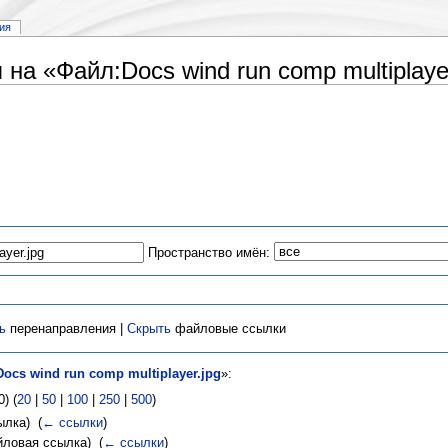
ия
а «Файл:Docs wind run comp multiplayer
Пространство имён:
ь
перенаправления |
Скрыть
файловые ссылки
ocs wind run comp multiplayer.jpg
»:
) (
20
|
50
|
100
|
250
|
500
)
лка) ‎
(
← ссылки
)
ловая ссылка) ‎
(
← ссылки
)