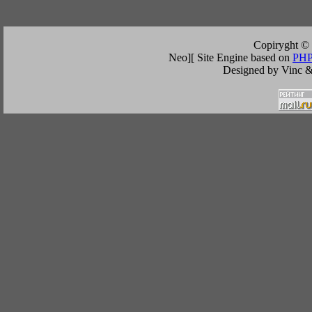
Copiryght ©
Neo][ Site Engine based on
PHP
Designed by Vinc &