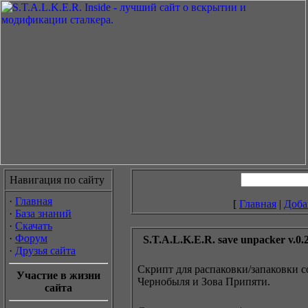
Навигация по сайту
·
Главная
[
Главная
|
Доба
·
База знаний
·
Скачать
·
Форум
S.T.A.L.K.E.R. save unpacker v.0.
·
Друзья сайта
Скрипт для распаковки/запаковки 
Участие в жизни
Чернобыля и Зова Припяти.
сайта