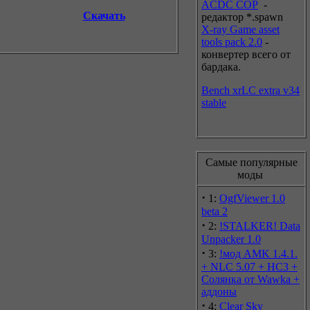
ACDC COP
-
Скачать
редактор *.spawn
X-ray Game asset
tools pack
2.0
-
конвертер всего от
бардака.
Bench xrLC extra v34
stable
Самые популярные
моды
·
1:
OgfViewer 1.0
beta 2
·
2:
!STALKER! Data
Unpacker 1.0
·
3:
!мод AMK 1.4.1.
+ NLC 5.07 + НС3 +
Солянка от Wawka +
аддоны
·
4:
Clear Sky