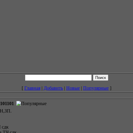
[
Главная
|
Добавить
|
Новые
|
Популярные
]
0101101
ЧН,ЗП.
 сдк
в ТЧ сдк