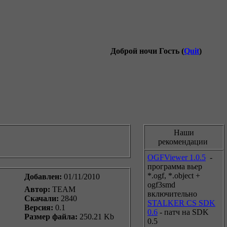
Доброй ночи Гость (
Quit
)
Наши
рекомендации
OGFViewer 1.0.5
-
программа вьер
*.ogf, *.object +
Добавлен:
01/11/2010
ogf3smd
Автор:
TEAM
включительно
Скачали:
2840
STALKER CS SDK
Версия:
0.1
0.6
- патч на SDK
Размер файла:
250.21 Kb
0.5