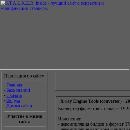
Навигация по сайту
·
Главная
·
База знаний
·
Скачать
·
Форум
X-ray Engine Tools (converter) - 2
·
Друзья сайта
Конвертер форматов Сталкера ТЧ,
Участие в жизни
Изменения:
сайта
- декомпиляция билдов в формат ТЧ
- декомпиляция карт Зова Припяти 