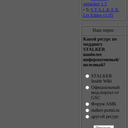
unpacker 1.3
·
5:
S.T.A.L.K.E.R.
Ltx Editor v1.05
Наш опрос
Какой ресурс по
моддингу
STALKER
наиболее
информативный/
полезный?
STALKER
Inside Wiki
Официальный
мод-портал от
GSC
Форум AMK
stаlker-portаl.ru
другой ресурс