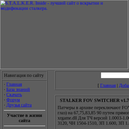
Навигация по сайту
·
Главная
[
Главная
|
Доба
·
База знаний
·
Скачать
·
Форум
STALKER FOV SWITCHER v1.7
·
Друзья сайта
Патчеры в архиве переключают FOV
глаз) на 67,75,83,85 90 путем прям
Участие в жизни
xrgame.dll Для ТЧ версий 1.0003-1.0
сайта
3120, ЧН 1504-1510, ЗП 1.600, ЗП 1