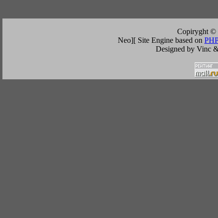
Copiryght ©
Neo][ Site Engine based on
PHP
Designed by Vinc &