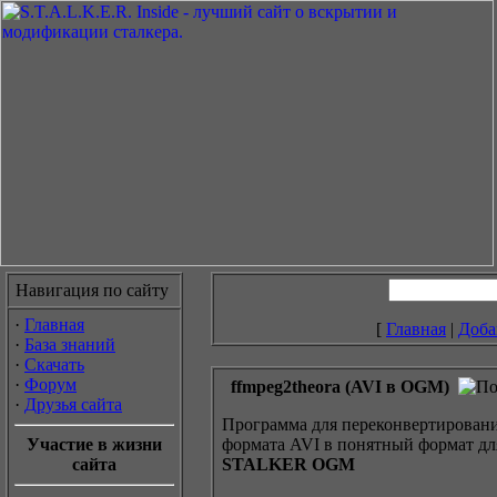
Навигация по сайту
·
Главная
[
Главная
|
Доба
·
База знаний
·
Скачать
·
Форум
ffmpeg2theora (AVI в OGM)
·
Друзья сайта
Программа для переконвертирован
Участие в жизни
формата AVI в понятный формат дл
сайта
STALKER OGM