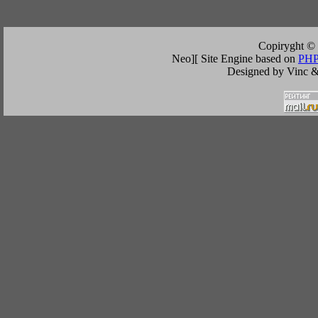
Copiryght ©
Neo][ Site Engine based on
PHP
Designed by Vinc &