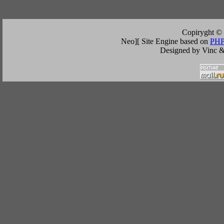
Copiryght ©
Neo][ Site Engine based on
PHP
Designed by Vinc &