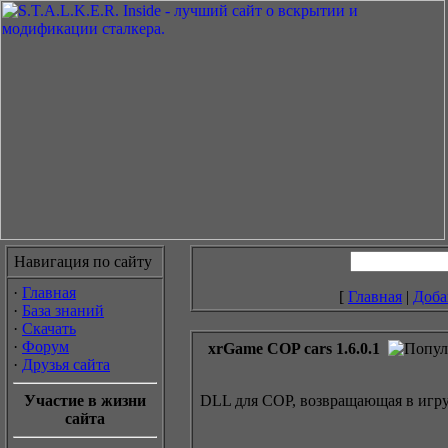
Навигация по сайту
·
Главная
[
Главная
|
Доба
·
База знаний
·
Скачать
·
Форум
xrGame COP cars 1.6.0.1
·
Друзья сайта
Участие в жизни
DLL для COP, возвращающая в игр
сайта