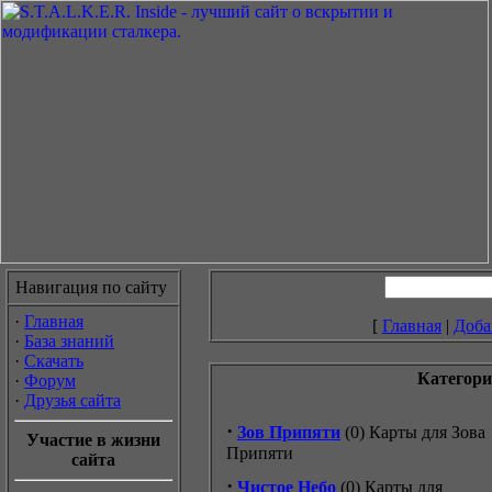
Навигация по сайту
·
Главная
[
Главная
|
Доба
·
База знаний
·
Скачать
Категор
·
Форум
·
Друзья сайта
·
Зов Припяти
(0)
Карты для Зова
Участие в жизни
Припяти
сайта
·
Чистое Небо
(0)
Карты для