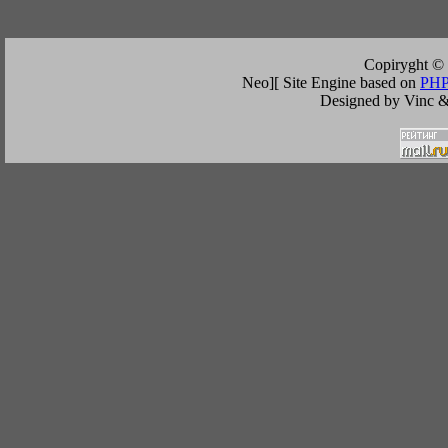
Copiryght ©
Neo][ Site Engine based on
PHP
Designed by Vinc &