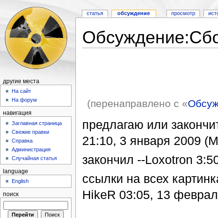
статья
обсуждение
просмотр
ист
Обсуждение:Сбо
другие места
На сайт
На форум
(перенаправлено с «
Обсуж
навигация
предлагаю или закончит
Заглавная страница
Свежие правки
21:10, 3 января 2009 (
Справка
Администрация
закончил --Loxotron 3:
Случайная статья
language
ссылки на всех картинка
English
HikeR 03:05, 13 феврал
поиск