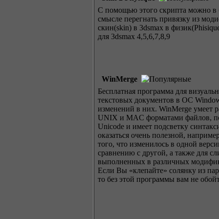
С помощью этого скрипта можно в
смысле перегнать привязку из мод
скин(skin) в 3dsmax в физик(Phisiqu
для 3dsmax 4,5,6,7,8,9
WinMerge
Бесплатная программа для визуаль
текстовых документов в ОС Window
изменений в них. WinMerge умеет р
UNIX и MAC форматами файлов, п
Unicode и имеет подсветку синтакс
оказаться очень полезной, например
того, что изменилось в одной верси
сравнению с другой, а также для с
выполненных в различных модифик
Если Вы «клепайте» солянку из пар
то без этой программы вам не обойт