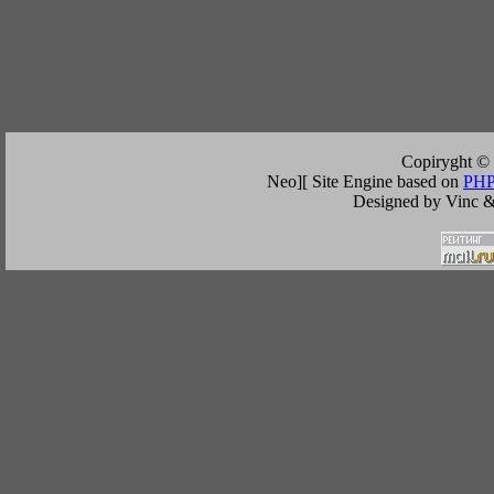
Copiryght ©
Neo][ Site Engine based on
PHP
Designed by Vinc &