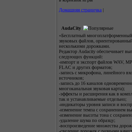
Домашняя страничка
|
AudaCity
«Бесплатный многоплатформенный
звуковых файлов, ориентированный
несколькими дорожками.
Редактор Audacity обеспечивает в
следующих функций:
-импорт и экспорт файлов WAV, M
FLAC и других форматов;
-запись с микрофона, линейного вх
источников;
-запись до 16 каналов одновременн
многоканальная звуковая карта);
-эффекты и расширения как в компл
так и устанавливаемые отдельно;
-индикаторы уровня записи и восп
-изменение темпа с сохранением вы
-изменение высоты тона с сохранен
-удаление шума по образцу;
-воспроизведение множества дорож
-сведение дорожек с разными каче