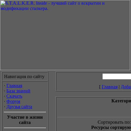
Навигация по сайту
·
Главная
[
Главная
|
Доба
·
База знаний
·
Скачать
Категор
·
Форум
·
Друзья сайта
Участие в жизни
Сортировать по:
сайта
Ресурсы сортируют