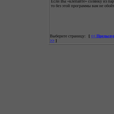
Если Вы «клепайте» солянку из пар
то без этой программы вам не обойт
Выберите страницу:
[
<< Предыду
>>
]