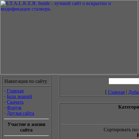
Навигация по сайту
·
Главная
[
Главная
|
Доба
·
База знаний
·
Скачать
Категор
·
Форум
·
Друзья сайта
Участие в жизни
Сортировать по:
сайта