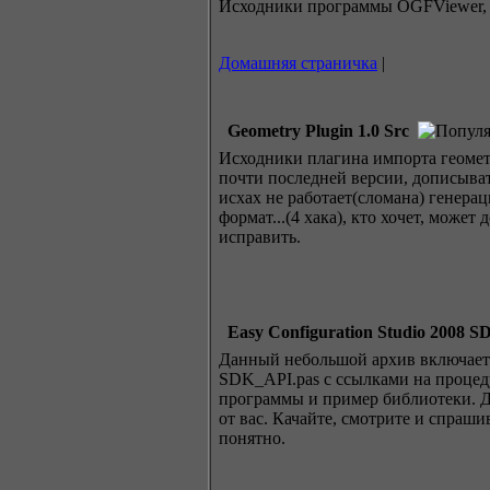
Исходники программы OGFViewer, в
Домашняя страничка
|
Geometry Plugin 1.0 Src
Исходники плагина импорта геомет
почти последней версии, дописывать
исхах не работает(сломана) генерац
формат...(4 хака), кто хочет, может 
исправить.
Easy Configuration Studio 2008 S
Данный небольшой архив включает 
SDK_API.pas с сcылками на проце
программы и пример библиотеки. Д
от вас. Качайте, смотрите и спраши
понятно.