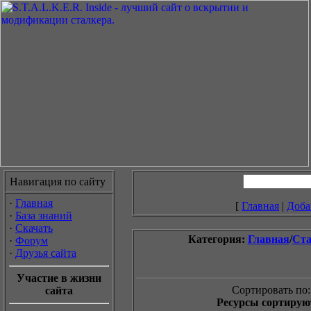
Навигация по сайту
·
Главная
[
Главная
|
Доба
·
База знаний
·
Скачать
Категория:
Главная
/
Ста
·
Форум
·
Друзья сайта
Участие в жизни
Сортировать по:
сайта
Ресурсы сортируют