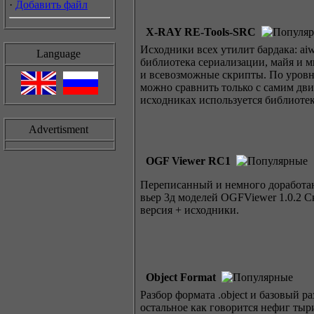
·
Добавить файл
X-RAY RE-Tools-SRC
Исходники всех утилит бардака: aiwr
Language
библиотека сериализации, майя и 
и всевозможные скрипты. По уров
можно сравнить только с самим дви
исходниках используется библиотек
Advertisment
OGF Viewer RC1
Переписанный и немного доработан
вьер 3д моделей OGFViewer 1.0.2 
версия + исходники.
Object Format
Разбор формата .object и базовый р
остальное как говорится нефиг тыр