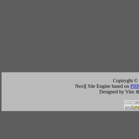
Copiryght ©
Neo][ Site Engine based on
PHP
Designed by Vinc &